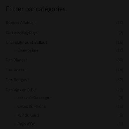
Filtrer par catégories
Bonnes Affaires !
(10)
Cartons RolyDays
(7)
Champagnes et Bulles !
(16)
Champagne
(10)
Des Blancs !
(38)
Des Rosés !
(19)
Des Rouges !
(62)
Des Vins en BIB !
(23)
cotes de Gascogne
(3)
Côtes du Rhone
(15)
IGP du Gard
(8)
Pays d'Oc
(1)