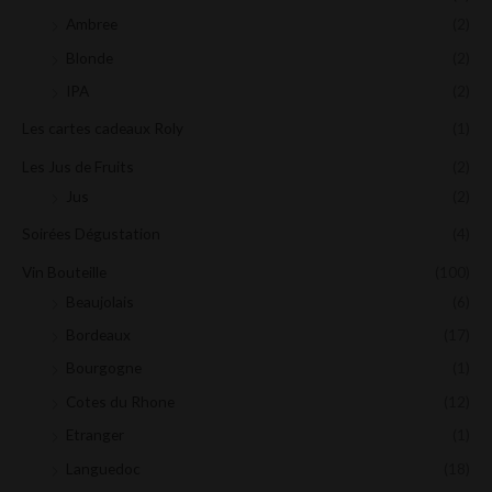
Ambree
(2)
Blonde
(2)
IPA
(2)
Les cartes cadeaux Roly
(1)
Les Jus de Fruits
(2)
Jus
(2)
Soirées Dégustation
(4)
Vin Bouteille
(100)
Beaujolais
(6)
Bordeaux
(17)
Bourgogne
(1)
Cotes du Rhone
(12)
Etranger
(1)
Languedoc
(18)