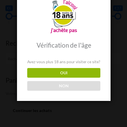
€6
€37
6
14
22
29
37
Recherche
Vérification de l'âge
Avez-vous plus 18 ans pour visiter ce site?
OUI
Panier
NON
Votre panier est vide.
Continuer les achats