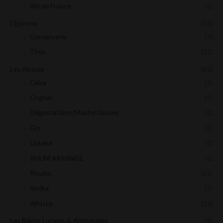
Vin de France
(1)
L'Epicerie
(18)
Conserverie
(7)
Thes
(11)
Les Alcools
(62)
Calva
(1)
Cognac
(1)
Dégustations/Masterclasses
(1)
Gin
(1)
Liqueur
(1)
RHUM ARRANGE
(1)
Rhums
(21)
Vodka
(1)
Whisky
(35)
Les Bières Locales & Artisanales
(6)