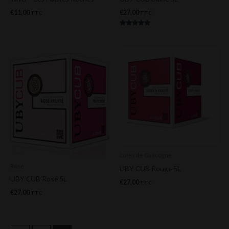
€
11,00
€
27,00
TTC
TTC
Note
5.00
sur 5
cotes de Gascogne
Rosé
UBY CUB Rouge 5L
UBY CUB Rosé 5L
€
27,00
TTC
€
27,00
TTC