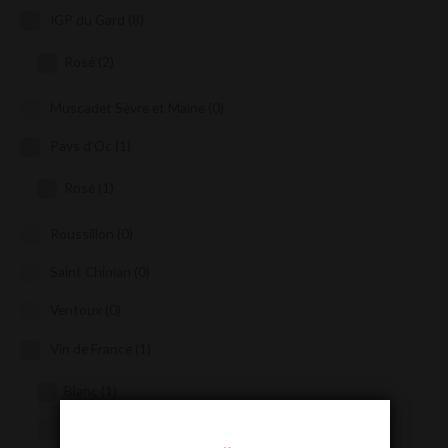
IGP du Gard
(8)
Rosé
(2)
Muscadet Sèvre et Maine
(0)
Pays d'Oc
(1)
Rosé
(1)
Roussillon
(0)
Saint Chinian
(0)
Ventoux
(0)
Vin de France
(1)
Blanc
(1)
Rosé
(0)