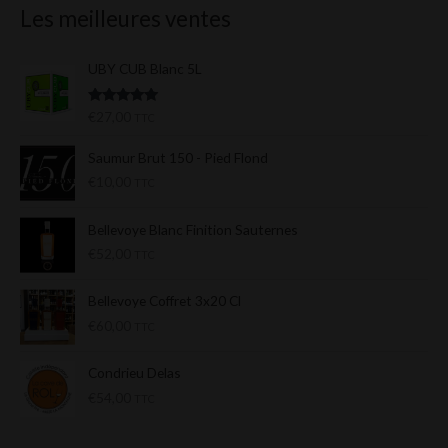
Les meilleures ventes
UBY CUB Blanc 5L
Note
5.00
€
27,00
TTC
sur 5
Saumur Brut 150 - Pied Flond
€
10,00
TTC
Bellevoye Blanc Finition Sauternes
€
52,00
TTC
Bellevoye Coffret 3x20 Cl
€
60,00
TTC
Condrieu Delas
€
54,00
TTC