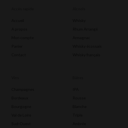
Accès rapide
Alcools
Accueil
Whisky
A propos
Rhum Arrangé
Mon compte
Armagnac
Panier
Whisky écossais
Contact
Whisky français
Vins
Bières
Champagnes
IPA
Bordeaux
Rousse
Bourgogne
Blanche
Val de Loire
Triple
Sud-Ouest
Ambrée