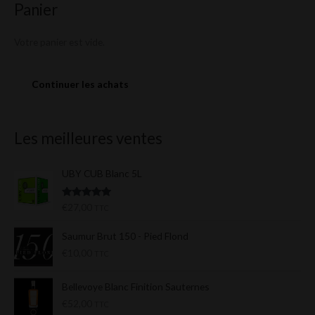
Panier
Votre panier est vide.
Continuer les achats
Les meilleures ventes
UBY CUB Blanc 5L
Note
5.00
€
27,00
TTC
sur 5
Saumur Brut 150 - Pied Flond
€
10,00
TTC
Bellevoye Blanc Finition Sauternes
€
52,00
TTC