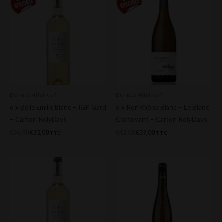
prix
prix
prix
prix
initial
actuel
initial
actuel
était :
est :
était :
est :
€36,00.
€31,00.
€42,00.
€37,00.
Bonnes Affaires !
Bonnes Affaires !
6 x Belle Emilie Blanc – IGP Gard
6 x RonRhône Blanc – Le Blanc
– Carton RolyDays
Chatoyant – Carton RolyDays
€
36,00
€
31,00
€
42,00
€
37,00
TTC
TTC