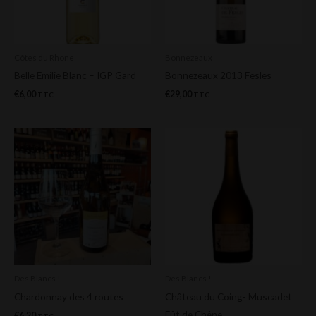
Côtes du Rhone
Bonnezeaux
Belle Emilie Blanc – IGP Gard
Bonnezeaux 2013 Fesles
€
6,00
€
29,00
TTC
TTC
Des Blancs !
Des Blancs !
Chardonnay des 4 routes
Château du Coing- Muscadet
Fût de Chêne
€
6,20