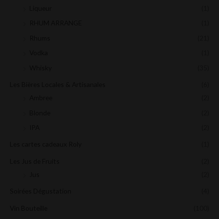
Liqueur
(1)
RHUM ARRANGE
(1)
Rhums
(21)
Vodka
(1)
Whisky
(35)
Les Bières Locales & Artisanales
(6)
Ambree
(2)
Blonde
(2)
IPA
(2)
Les cartes cadeaux Roly
(1)
Les Jus de Fruits
(2)
Jus
(2)
Soirées Dégustation
(4)
Vin Bouteille
(100)