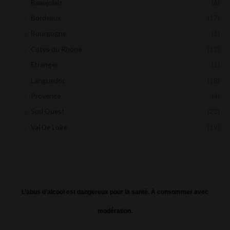
Beaujolais
(6)
Bordeaux
(17)
Bourgogne
(1)
Cotes du Rhone
(12)
Etranger
(1)
Languedoc
(18)
Provence
(4)
Sud Ouest
(23)
Val De Loire
(19)
L’abus d’alcool est dangereux pour la santé. À consommer avec
modération.