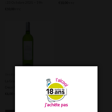
: 23 Octobre 2025 – 19h
€
10,00
TTC
€
10,00
TTC
Des Blancs !
La Grande Métairie – Entre
Deux Mers
€
6,00
TTC