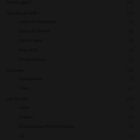
Des Rouges !
(62)
Des Vins en BIB !
(23)
cotes de Gascogne
(3)
Côtes du Rhone
(15)
IGP du Gard
(8)
Pays d'Oc
(1)
Vin de France
(1)
L'Epicerie
(18)
Conserverie
(7)
Thes
(11)
Les Alcools
(62)
Calva
(1)
Cognac
(1)
Dégustations/Masterclasses
(1)
Gin
(1)