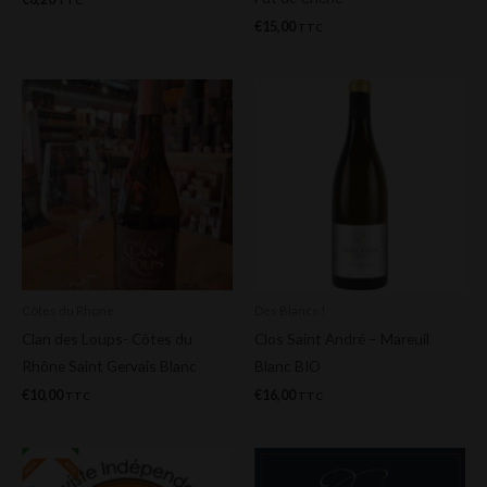
TTC
€
15,00
TTC
Côtes du Rhone
Des Blancs !
Clan des Loups- Côtes du
Clos Saint André – Mareuil
Rhône Saint Gervais Blanc
Blanc BIO
€
10,00
€
16,00
TTC
TTC