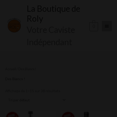
Aller
La Boutique de
Menu
au
Roly
contenu
princi
0
Votre Caviste
Indépendant
Accueil
/ Des Blancs !
Des Blancs !
Affichage de 1–15 sur 38 résultats
Le
Le
Le
Le