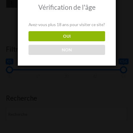
1
2
3
→
Vérification de l'âge
Avez-vous plus 18 ans pour visiter ce site?
OUI
Filtre produit
NON
€5
€54
5
17
30
42
54
Recherche