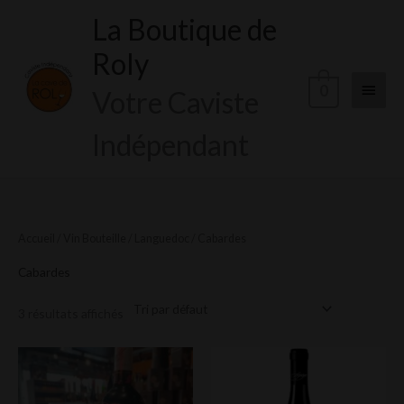
Aller
La Boutique de
Menu
au
Roly
contenu
princi
0
Votre Caviste
Indépendant
Accueil
/
Vin Bouteille
/
Languedoc
/ Cabardes
Cabardes
3 résultats affichés