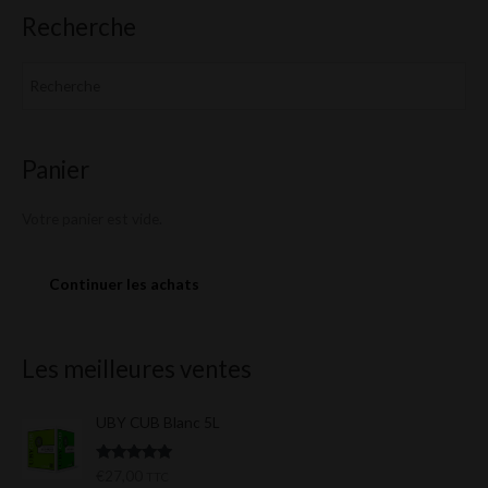
Recherche
Panier
Votre panier est vide.
Continuer les achats
Les meilleures ventes
UBY CUB Blanc 5L
Note
5.00
€
27,00
TTC
sur 5