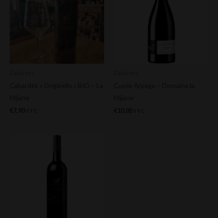
Cabardes
Cabardes
Cabardès « Originelle » BIO – La
Cuvée Arpège – Domaine la
Mijane
Mijane
€
7,90
€
10,00
TTC
TTC