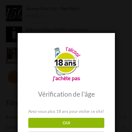
Saumur Brut 150 - Pied Flond
€
10,00
TTC
Bellevoye Blanc Finition Sauternes
€
52,00
TTC
Bellevoye Coffret 3x20 Cl
€
60,00
TTC
Condrieu Delas
€
54,00
TTC
Vérification de l'âge
Filtrer par catégories
Avez-vous plus 18 ans pour visiter ce site?
Bonnes Affaires !
(10)
OUI
Cartons RolyDays
(7)