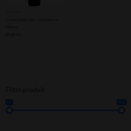
Cabardes
Cuvée Originelle – Domaine la
Mijane
€
7,00
TTC
Filtre produit
€7
€10
7
8
9
9
10