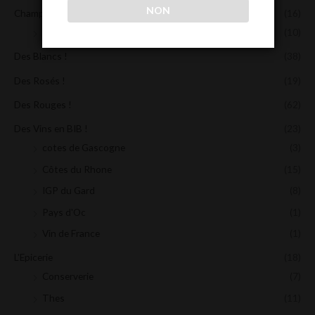
NON
Champagnes et Bulles !
(16)
Champagne
(10)
Des Blancs !
(38)
Des Rosés !
(19)
Des Rouges !
(62)
Des Vins en BIB !
(23)
cotes de Gascogne
(3)
Côtes du Rhone
(15)
IGP du Gard
(8)
Pays d'Oc
(1)
Vin de France
(1)
L'Epicerie
(18)
Conserverie
(7)
Thes
(11)