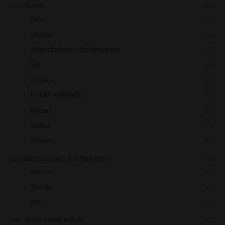
Les Alcools
(62)
Calva
(1)
Cognac
(1)
Dégustations/Masterclasses
(1)
Gin
(1)
Liqueur
(1)
RHUM ARRANGE
(1)
Rhums
(21)
Vodka
(1)
Whisky
(35)
Les Bières Locales & Artisanales
(6)
Ambree
(2)
Blonde
(2)
IPA
(2)
Les cartes cadeaux Roly
(1)