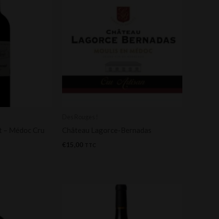
Des Rouges !
t – Médoc Cru
Château Lagorce-Bernadas
€
15,00
TTC