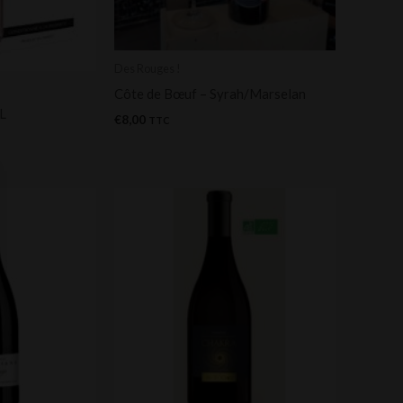
Des Rouges !
Côte de Bœuf – Syrah/Marselan
L
€
8,00
TTC