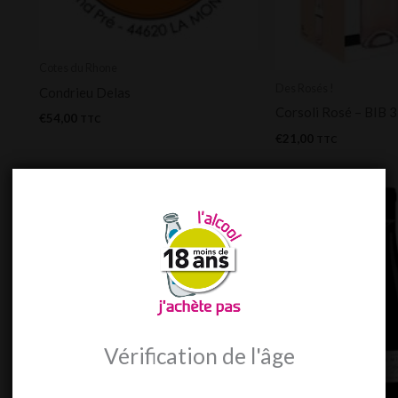
Cotes du Rhone
Des Rosés !
Condrieu Delas
Corsoli Rosé – BIB 3
€
54,00
TTC
€
21,00
TTC
Vérification de l'âge