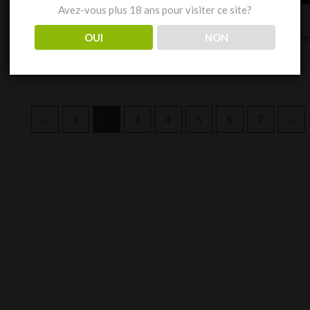
Avez-vous plus 18 ans pour visiter ce site?
Coteaux du Layon
Cabardes
OUI
NON
Côteaux du Layon – Pied-Flond
Cuvée Arpège – Doma
€
11,00
€
10,00
TTC
TTC
←
1
2
3
4
5
6
7
→