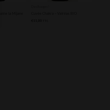
Des Rouges !
ine la Mijane
Cuvée Chakra – Valréas BIO
€
11,00
TTC