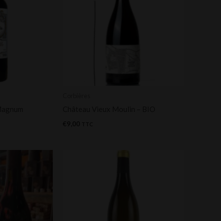
Corbières
 Magnum
Château Vieux Moulin – BIO
€
9,00
TTC