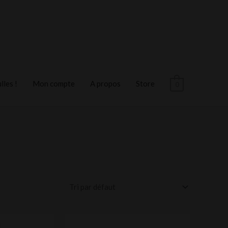
les !
Mon compte
A propos
Store
0