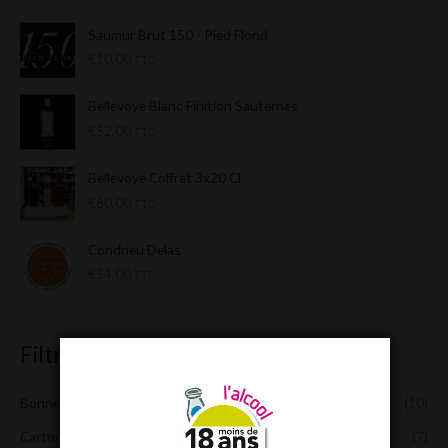
sur 5
Saumur Brut 150 - Pied Flond
€
10,00
TTC
Bellevoye Blanc Finition Sauternes
€
52,00
TTC
Bellevoye Coffret 3x20 Cl
€
60,00
TTC
Condrieu Delas
€
54,00
TTC
Filtrer par catégories
Bonnes Affaires !
(10)
Cartons RolyDays
(7)