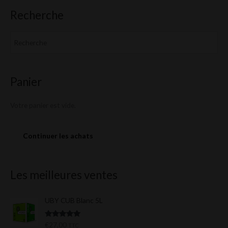
Recherche
Panier
Votre panier est vide.
Continuer les achats
Les meilleures ventes
UBY CUB Blanc 5L
Note
5.00
€
27,00
TTC