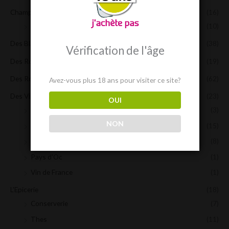
Champagnes et Bulles !
(16)
Champagne
(10)
Des Blancs !
(38)
Vérification de l'âge
Des Rosés !
(19)
Des Rouges !
(62)
Avez-vous plus 18 ans pour visiter ce site?
Des Vins en BIB !
(23)
OUI
cotes de Gascogne
(3)
NON
Côtes du Rhone
(15)
IGP du Gard
(8)
Pays d'Oc
(1)
Vin de France
(1)
L'Epicerie
(18)
Conserverie
(7)
Thes
(11)