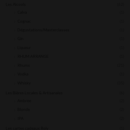
Les Alcools
(62)
Calva
(1)
Cognac
(1)
Dégustations/Masterclasses
(1)
Gin
(1)
Liqueur
(1)
RHUM ARRANGE
(1)
Rhums
(21)
Vodka
(1)
Whisky
(35)
Les Bières Locales & Artisanales
(6)
Ambree
(2)
Blonde
(2)
IPA
(2)
Les cartes cadeaux Roly
(1)