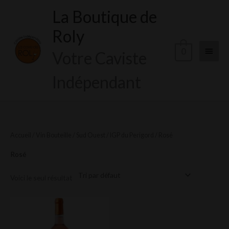
Aller
La Boutique de
Menu
au
Roly
contenu
princi
0
Votre Caviste
Indépendant
Accueil
/
Vin Bouteille
/
Sud Ouest
/
IGP du Perigord
/ Rosé
Rosé
Voici le seul résultat