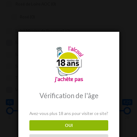
Rosé de Loire AOC
(0)
Rosé
(0)
Saint Nicolas de Bourgueil
(0)
Sancerre
(3)
Saumur
(0)
Saumur Champigny
(0)
Touraine AOP
(0)
Vouvray
(2)
Vérification de l'âge
€6
€29
Avez-vous plus 18 ans pour visiter ce site?
6
12
18
23
29
OUI