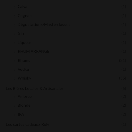
Calva
(1)
Cognac
(1)
Dégustations/Masterclasses
(1)
Gin
(1)
Liqueur
(1)
RHUM ARRANGE
(1)
Rhums
(21)
Vodka
(1)
Whisky
(35)
Les Bières Locales & Artisanales
(6)
Ambree
(2)
Blonde
(2)
IPA
(2)
Les cartes cadeaux Roly
(1)