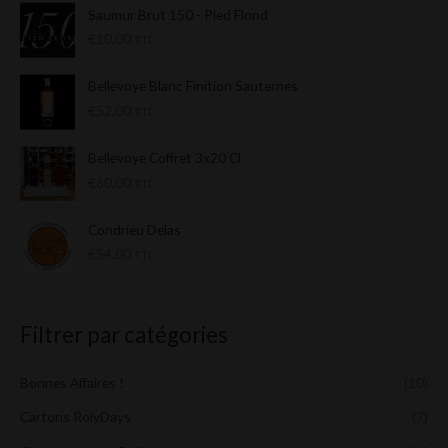
Saumur Brut 150 - Pied Flond
€
10,00
TTC
Bellevoye Blanc Finition Sauternes
€
52,00
TTC
Bellevoye Coffret 3x20 Cl
€
60,00
TTC
Condrieu Delas
€
54,00
TTC
Filtrer par catégories
Bonnes Affaires !
(10)
Cartons RolyDays
(7)