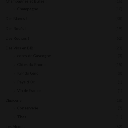
Champagnes et Bulles !
(16)
Champagne
(10)
Des Blancs !
(38)
Des Rosés !
(19)
Des Rouges !
(62)
Des Vins en BIB !
(23)
cotes de Gascogne
(3)
Côtes du Rhone
(15)
IGP du Gard
(8)
Pays d'Oc
(1)
Vin de France
(1)
L'Epicerie
(18)
Conserverie
(7)
Thes
(11)
Les Alcools
(62)