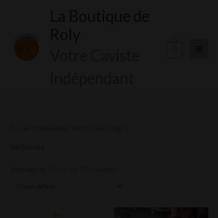
Aller
La Boutique de
Menu
au
Roly
contenu
princi
0
Votre Caviste
Indépendant
Accueil
/
Vin Bouteille
/
Val De Loire
/ Page 2
Val De Loire
Affichage de 16–19 sur 19 résultats