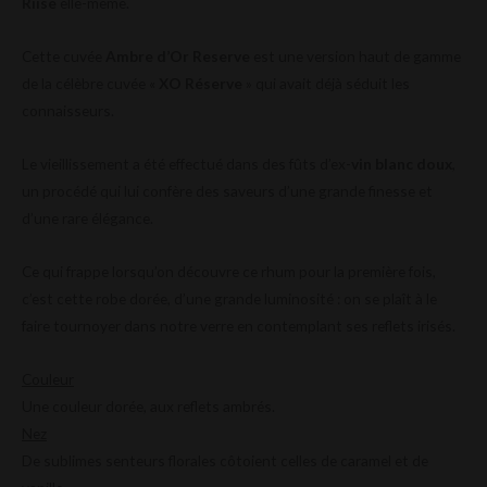
Riise
elle-même.
Cette cuvée
Ambre d’Or Reserve
est une version haut de gamme
de la célèbre cuvée «
XO Réserve
» qui avait déjà séduit les
connaisseurs.
Le vieillissement a été effectué dans des fûts d’ex-
vin blanc doux
,
un procédé qui lui confère des saveurs d’une grande finesse et
d’une rare élégance.
Ce qui frappe lorsqu’on découvre ce rhum pour la première fois,
c’est cette robe dorée, d’une grande luminosité : on se plaît à le
faire tournoyer dans notre verre en contemplant ses reflets irisés.
Couleur
Une couleur dorée, aux reflets ambrés.
Nez
De sublimes senteurs florales côtoient celles de caramel et de