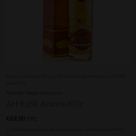
Accueil
/
Les Alcools
/
Rhums
/
Rhum Iles Vierges Américaines
/ AH RIISE
Ambre d’Or
Rhum Iles Vierges Américaines
AH RIISE Ambre d’Or
€
69,00
TTC
« Comme la plus douce des rosées du ciel », selon la marque
A.H.