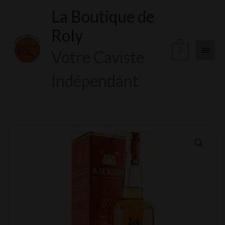
Aller
La Boutique de
Menu
au
Roly
contenu
princi
0
Votre Caviste
Indépendant
quantité
de
AH
RIISE
Ambre
d'Or