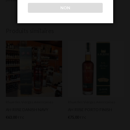
NON
Produits similaires
Rhum Iles Vierges Américaines
Rhum Iles Vierges Américaines
AH RIISE DANISH NAVY
AH RIISE PORTO FINISH
€
63,00
€
75,00
TTC
TTC