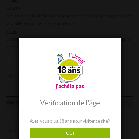
vanille.
Bouche
Des saveurs de vin doux enveloppent délicatement les agrumes et
la vanille, emportant notre adhésion.
Finale
Une finale qui s’achève en apothéose sur des notes de fruits mûrs
et de crème.
Ajouter au panier
Catégorie :
Rhum Iles Vierges Américaines
Vérification de l'âge
Avis (0)
Il n’y a pas encore d’avis.
Avez-vous plus 18 ans pour visiter ce site?
Seuls les clients connectés ayant acheté ce produit ont la
OUI
possibilité de laisser un avis.