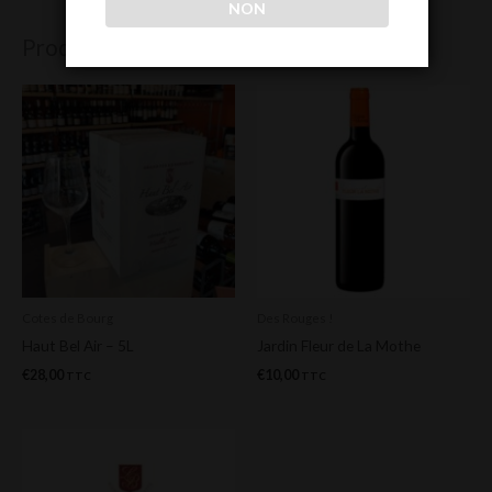
NON
Produits similaires
Cotes de Bourg
Des Rouges !
Haut Bel Air – 5L
Jardin Fleur de La Mothe
€
28,00
€
10,00
TTC
TTC