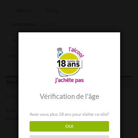
Alcool :
13,5%
Contenance:
75 cl
Ajouter au panier
Catégories :
Cotes de Bourg
,
Des Rouges !
Étiquette :
Rouge
Avis (0)
Vérification de l'âge
Il n’y a pas encore d’avis.
Seuls les clients connectés ayant acheté ce produit ont la
Avez-vous plus 18 ans pour visiter ce site?
possibilité de laisser un avis.
OUI