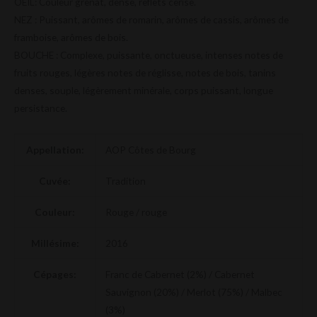
OEIL: Couleur grenat, dense, reflets cerise.
NEZ : Puissant, arômes de romarin, arômes de cassis, arômes de
framboise, arômes de bois.
BOUCHE : Complexe, puissante, onctueuse, intenses notes de
fruits rouges, légères notes de réglisse, notes de bois, tanins
denses, souple, légèrement minérale, corps puissant, longue
persistance.
Appellation:
AOP Côtes de Bourg
Cuvée:
Tradition
Couleur:
Rouge / rouge
Millésime:
2016
Cépages:
Franc de Cabernet (2%) / Cabernet
Sauvignon (20%) / Merlot (75%) / Malbec
(3%)