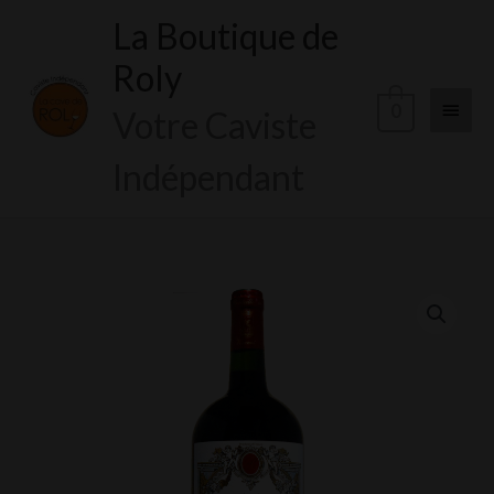
Aller
La Boutique de
Menu
au
Roly
contenu
princi
0
Votre Caviste
Indépendant
quantité
de
Chateau
Rousselle
Magnum