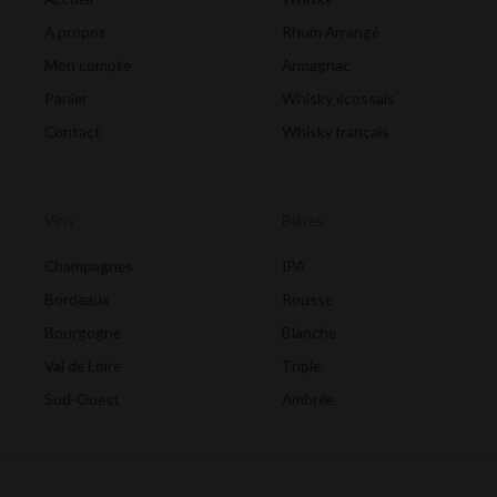
A propos
Rhum Arrangé
Mon compte
Armagnac
Panier
Whisky écossais
Contact
Whisky français
Vins
Bières
Champagnes
IPA
Bordeaux
Rousse
Bourgogne
Blanche
Val de Loire
Triple
Sud-Ouest
Ambrée