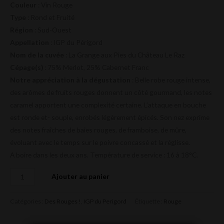
Couleur
: Vin Rouge
Type
: Rond et Fruité
Région
: Sud-Ouest
Appellation
: IGP du Périgord
Nom de la cuvée
: La Grange aux Pies du Château Le Raz
Cépage(s)
: 75% Merlot, 25% Cabernet Franc
Notre appréciation à la dégustation
: Belle robe rouge intense,
des arômes de fruits rouges donnent un côté gourmand, les notes
caramel apportent une complexité certaine. L’attaque en bouche
est ronde et- souple, enrobés légèrement épicés. Son nez exprime
des notes fraîches de baies rouges, de framboise, de mûre,
évoluant avec le temps sur le poivre concassé et la réglisse.
A boire dans les deux ans. Température de service : 16 à 18°C.
Ajouter au panier
Catégories :
Des Rouges !
,
IGP du Perigord
Étiquette :
Rouge