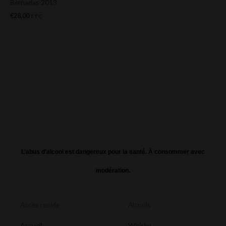
Bernadas 2013
€
28,00
TTC
L’abus d’alcool est dangereux pour la santé. À consommer avec
modération.
Accès rapide
Alcools
Accueil
Whisky