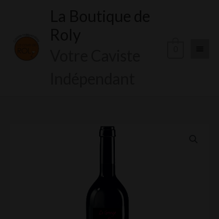
Aller
La Boutique de
Menu
au
Roly
contenu
princi
0
Votre Caviste
Indépendant
quantité
de
La
Granges
aux
Pies
Rouge
BIO