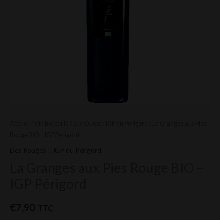
-
IGP
Périgord
Accueil
/
Vin Bouteille
/
Sud Ouest
/
IGP du Perigord
/ La Granges aux Pies
Rouge BIO – IGP Périgord
Des Rouges !
,
IGP du Perigord
La Granges aux Pies Rouge BIO –
IGP Périgord
€
7,90
TTC