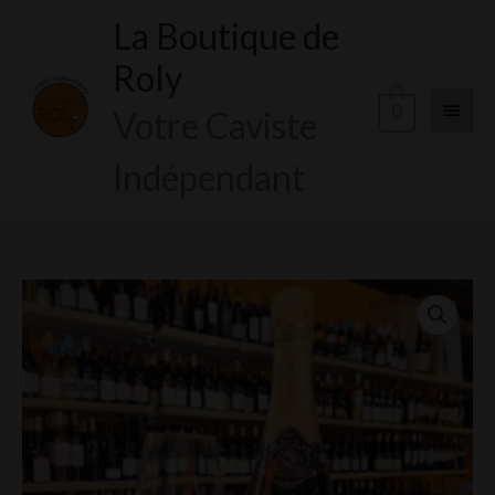
Aller
La Boutique de
Menu
au
Roly
contenu
princi
0
Votre Caviste
Indépendant
quantité
de
Comte
Alexis
Dessaunières