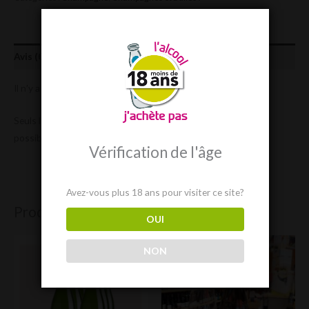
Avis (0)
Il n’y a pas encore d’avis.
Seuls les clients connectés ayant acheté ce produit ont la
possibilité de laisser un avis.
Vérification de l'âge
Avez-vous plus 18 ans pour visiter ce site?
Produits similaires
OUI
NON