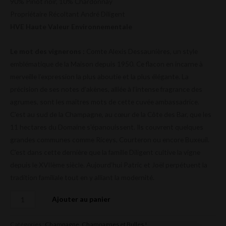
90% Pinot noir, 10% Chardonnay
Propriétaire Récoltant André Diligent
HVE Haute Valeur Environnementale
Le mot des vignerons :
Comte Alexis Dessaunières, un style
emblématique de la Maison depuis 1950. Ce flacon en incarne à
merveille l’expression la plus aboutie et la plus élégante. La
précision de ses notes d’akènes, alliée à l’intense fragrance des
agrumes, sont les maîtres mots de cette cuvée ambassadrice.
C’est au sud de la Champagne, au cœur de la Côte des Bar, que les
11 hectares du Domaine s’épanouissent. Ils couvrent quelques
grandes communes comme Riceys, Courteron ou encore Buxeuil.
C’est dans cette dernière que la famille Diligent cultive la vigne
depuis le XVIIème siècle. Aujourd’hui Patric et Joël perpétuent la
tradition familiale tout en y alliant la modernité.
Ajouter au panier
Catégories :
Champagne
,
Champagnes et Bulles !