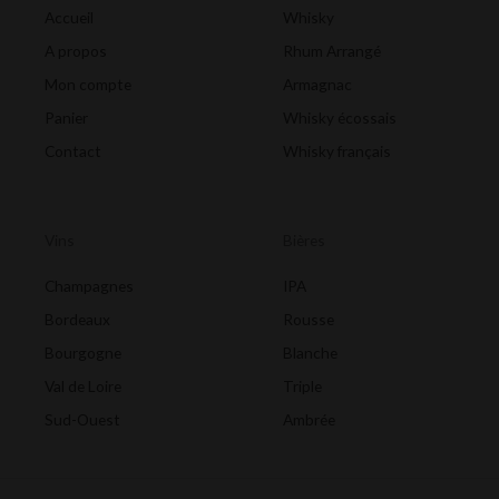
Accueil
Whisky
A propos
Rhum Arrangé
Mon compte
Armagnac
Panier
Whisky écossais
Contact
Whisky français
Vins
Bières
Champagnes
IPA
Bordeaux
Rousse
Bourgogne
Blanche
Val de Loire
Triple
Sud-Ouest
Ambrée