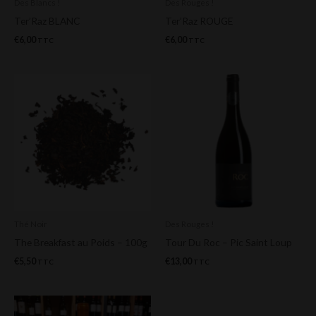
Des Blancs !
Des Rouges !
Ter’Raz BLANC
Ter’Raz ROUGE
€
6,00
€
6,00
TTC
TTC
Thé Noir
Des Rouges !
The Breakfast au Poids – 100g
Tour Du Roc – Pic Saint Loup
€
5,50
€
13,00
TTC
TTC