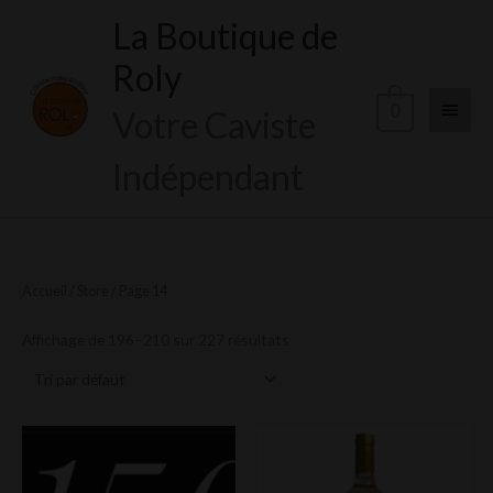
Aller
La Boutique de
Menu
au
Roly
contenu
princi
0
Votre Caviste
Indépendant
Accueil
/
Store
/ Page 14
Affichage de 196–210 sur 227 résultats