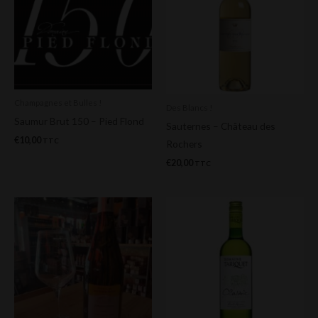
Champagnes et Bulles !
Des Blancs !
Saumur Brut 150 – Pied Flond
Sauternes – Château des
€
10,00
TTC
Rochers
€
20,00
TTC