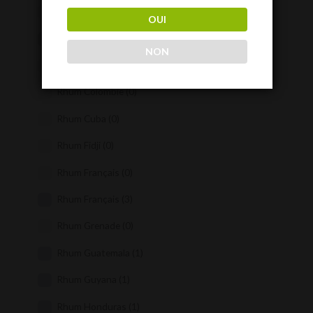
Rhum Canaries
(0)
OUI
Rhum Caraïbes
(2)
NON
Rhum Caraïbes
(0)
Rhum Colombie
(0)
Rhum Cuba
(0)
Rhum Fidji
(0)
Rhum Français
(0)
Rhum Français
(3)
Rhum Grenade
(0)
Rhum Guatemala
(1)
Rhum Guyana
(1)
Rhum Honduras
(1)