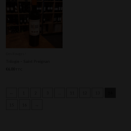
Des Rouges !
Trilogie – Saint Preignan
€
6,00
TTC
←
1
2
3
…
11
12
13
14
15
16
→