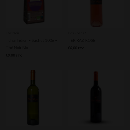
Thé Noir
Des Rosés !
Tchaï Indien – Sachet 100g –
TER RAZ ROSE
Thé Noir Bio
€
6,00
TTC
€
9,00
TTC