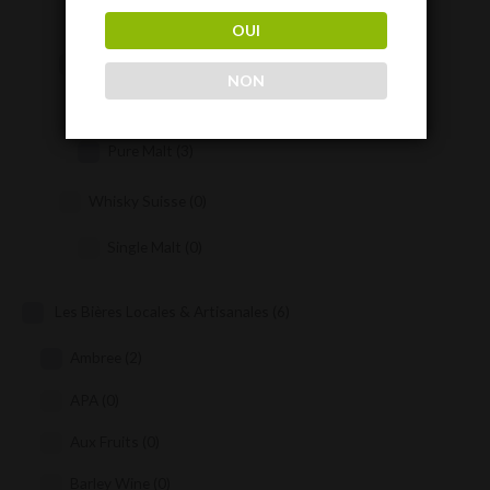
Single Malt
(0)
OUI
Whisky Japonais
(4)
NON
Blend
(1)
Pure Malt
(3)
Whisky Suisse
(0)
Single Malt
(0)
Les Bières Locales & Artisanales
(6)
Ambree
(2)
APA
(0)
Aux Fruits
(0)
Barley Wine
(0)