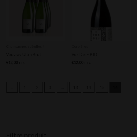
Champagnes et Bulles !
Corbières
Vouvray Ultra Brut
Vox Deï – BIO
€
12,00
€
12,00
TTC
TTC
←
1
2
3
…
13
14
15
16
Filtre produit