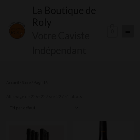
Aller
La Boutique de
Menu
au
Roly
contenu
princi
0
Votre Caviste
Indépendant
Accueil
/
Store
/ Page 16
Affichage de 226–227 sur 227 résultats